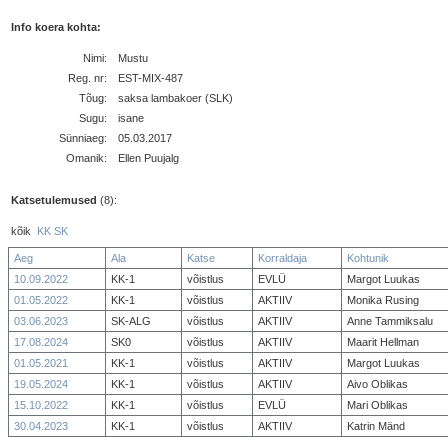
Info koera kohta:
Nimi:
Mustu
Reg. nr:
EST-MIX-487
Tõug:
saksa lambakoer (SLK)
Sugu:
isane
Sünniaeg:
05.03.2017
Omanik:
Ellen Puujalg
Katsetulemused
(8):
kõik
KK
SK
Aeg
Ala
Katse
Korraldaja
Kohtunik
10.09.2022
KK-1
võistlus
EVLÜ
Margot Luukas
01.05.2022
KK-1
võistlus
AKTIIV
Monika Rusing
03.06.2023
SK-ALG
võistlus
AKTIIV
Anne Tammiksalu
17.08.2024
SK0
võistlus
AKTIIV
Maarit Hellman
01.05.2021
KK-1
võistlus
AKTIIV
Margot Luukas
19.05.2024
KK-1
võistlus
AKTIIV
Aivo Oblikas
15.10.2022
KK-1
võistlus
EVLÜ
Mari Oblikas
30.04.2023
KK-1
võistlus
AKTIIV
Katrin Mänd