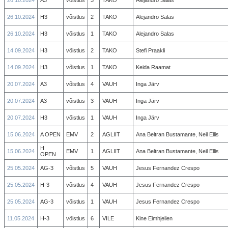
26.10.2024
A3
võistlus
3
TAKO
Alejandro Salas
26.10.2024
H3
võistlus
2
TAKO
Alejandro Salas
26.10.2024
H3
võistlus
1
TAKO
Alejandro Salas
14.09.2024
H3
võistlus
2
TAKO
Stefi Praakli
14.09.2024
H3
võistlus
1
TAKO
Keida Raamat
20.07.2024
A3
võistlus
4
VAUH
Inga Järv
20.07.2024
A3
võistlus
3
VAUH
Inga Järv
20.07.2024
H3
võistlus
1
VAUH
Inga Järv
15.06.2024
A OPEN
EMV
2
AGLIIT
Ana Beltran Bustamante, Neil Ellis
H
15.06.2024
EMV
1
AGLIIT
Ana Beltran Bustamante, Neil Ellis
OPEN
25.05.2024
AG-3
võistlus
5
VAUH
Jesus Fernandez Crespo
25.05.2024
H-3
võistlus
4
VAUH
Jesus Fernandez Crespo
25.05.2024
AG-3
võistlus
1
VAUH
Jesus Fernandez Crespo
11.05.2024
H-3
võistlus
6
VILE
Kine Eimhjellen