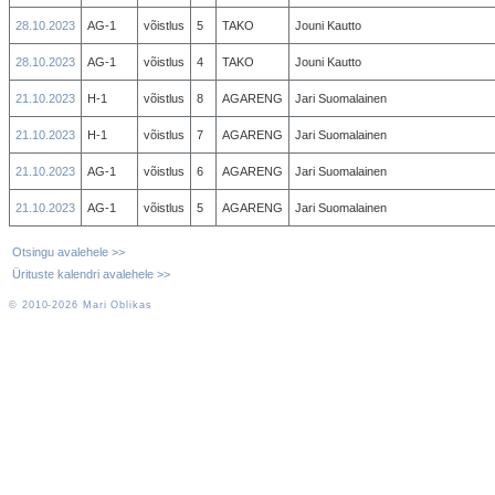
28.10.2023
AG-1
võistlus
5
TAKO
Jouni Kautto
28.10.2023
AG-1
võistlus
4
TAKO
Jouni Kautto
21.10.2023
H-1
võistlus
8
AGARENG
Jari Suomalainen
21.10.2023
H-1
võistlus
7
AGARENG
Jari Suomalainen
21.10.2023
AG-1
võistlus
6
AGARENG
Jari Suomalainen
21.10.2023
AG-1
võistlus
5
AGARENG
Jari Suomalainen
Otsingu avalehele >>
Ürituste kalendri avalehele >>
© 2010-2026 Mari Oblikas