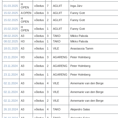
H
01.03.2025
võistlus
7
AGLIIT
Inga Järv
OPEN
15.02.2025
A OPEN
võistlus
3
AGLIIT
Fanny Gott
H
15.02.2025
võistlus
2
AGLIIT
Fanny Gott
OPEN
H
15.02.2025
võistlus
1
AGLIIT
Fanny Gott
OPEN
08.02.2025
A3
võistlus
3
TAKO
Mikko Palsola
08.02.2025
H3
võistlus
1
TAKO
Mikko Palsola
18.01.2025
A3
võistlus
1
VILE
Anastassia Tamm
23.11.2024
H3
võistlus
3
AGARENG
Peter Holmberg
23.11.2024
A3
võistlus
2
AGARENG
Peter Holmberg
23.11.2024
A3
võistlus
1
AGARENG
Peter Holmberg
02.11.2024
A3
võistlus
4
VILE
Annemarie van den Berge
02.11.2024
A3
võistlus
3
VILE
Annemarie van den Berge
02.11.2024
A3
võistlus
2
VILE
Annemarie van den Berge
26.10.2024
A3
võistlus
4
TAKO
Alejandro Salas