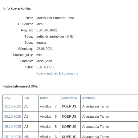
Info koera kohta:
Nimi:
Meiri's Hot Summer Love
Hüüdnimi:
Mimi
Reg. nr:
EST-04016/21
Tõug:
šetlandi lambakoer (SHE)
Sugu:
emane
Sünniaeg:
22.06.2021
Suurus (AG):
mini
Omanik:
Meiri Soon
Tiitlid:
EST AG CH
Koera andmed EKL registris
Katsetulemused
(96):
Aeg
Ala
Katse
Korraldaja
Kohtunik
25.10.2025
A3
võistlus
7
KOERUS
Anastassia Tamm
25.10.2025
A3
võistlus
6
KOERUS
Anastassia Tamm
25.10.2025
A3
võistlus
5
KOERUS
Anastassia Tamm
25.10.2025
H3
võistlus
3
KOERUS
Anastassia Tamm