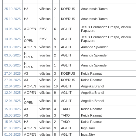
25.10.2025
H3
võistlus
2
KOERUS
Anastassia Tamm
25.10.2025
H3
võistlus
1
KOERUS
Anastassia Tamm
Jesus Fernandez Crespo, Vittorio
14.06.2025
A OPEN
EMV
6
AGLIIT
Papavero
H
Jesus Fernandez Crespo, Vittorio
14.06.2025
EMV
5
AGLIIT
OPEN
Papavero
03.05.2025
A OPEN
võistlus
3
AGLIIT
Amanda Sjölander
H
03.05.2025
võistlus
2
AGLIIT
Amanda Sjölander
OPEN
H
03.05.2025
võistlus
1
AGLIIT
Amanda Sjölander
OPEN
27.04.2025
A3
võistlus
3
KOERUS
Keida Raamat
27.04.2025
A3
võistlus
2
KOERUS
Keida Raamat
12.04.2025
A OPEN
võistlus
10
AGLIIT
Angelika Brandl
12.04.2025
A OPEN
võistlus
9
AGLIIT
Angelika Brandl
H
12.04.2025
võistlus
8
AGLIIT
Angelika Brandl
OPEN
15.03.2025
A3
võistlus
4
TAKO
Keida Raamat
15.03.2025
A3
võistlus
3
TAKO
Keida Raamat
15.03.2025
H3
võistlus
2
TAKO
Keida Raamat
01.03.2025
A OPEN
võistlus
9
AGLIIT
Inga Järv
01.03.2025
A OPEN
võistlus
8
AGLIIT
Inga Järv