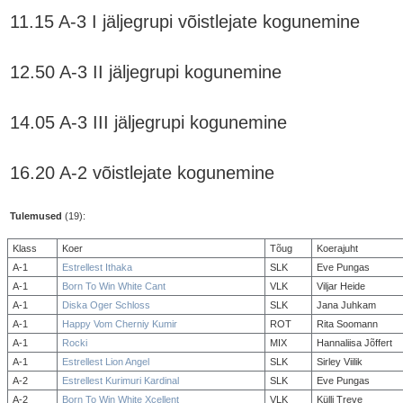
11.15 A-3 I jäljegrupi võistlejate kogunemine

12.50 A-3 II jäljegrupi kogunemine

14.05 A-3 III jäljegrupi kogunemine

16.20 A-2 võistlejate kogunemine
Tulemused
(19):
Klass
Koer
Tõug
Koerajuht
A-1
Estrellest Ithaka
SLK
Eve Pungas
A-1
Born To Win White Cant
VLK
Viljar Heide
A-1
Diska Oger Schloss
SLK
Jana Juhkam
A-1
Happy Vom Cherniy Kumir
ROT
Rita Soomann
A-1
Rocki
MIX
Hannaliisa Jõffert
A-1
Estrellest Lion Angel
SLK
Sirley Viilik
A-2
Estrellest Kurimuri Kardinal
SLK
Eve Pungas
A-2
Born To Win White Xcellent
VLK
Külli Treve