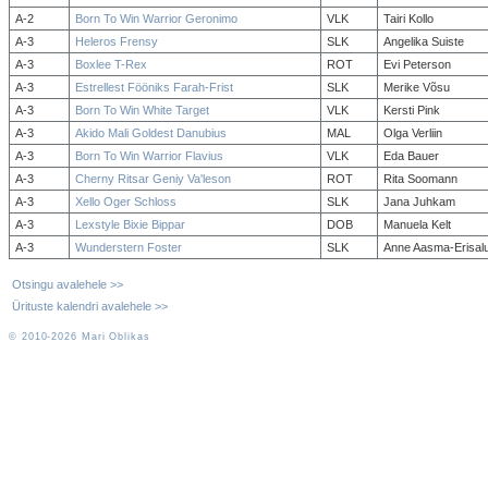
A-2
Born To Win Warrior Geronimo
VLK
Tairi Kollo
A-3
Heleros Frensy
SLK
Angelika Suiste
A-3
Boxlee T-Rex
ROT
Evi Peterson
A-3
Estrellest Fööniks Farah-Frist
SLK
Merike Võsu
A-3
Born To Win White Target
VLK
Kersti Pink
A-3
Akido Mali Goldest Danubius
MAL
Olga Verliin
A-3
Born To Win Warrior Flavius
VLK
Eda Bauer
A-3
Cherny Ritsar Geniy Va'leson
ROT
Rita Soomann
A-3
Xello Oger Schloss
SLK
Jana Juhkam
A-3
Lexstyle Bixie Bippar
DOB
Manuela Kelt
A-3
Wunderstern Foster
SLK
Anne Aasma-Erisal
Otsingu avalehele >>
Ürituste kalendri avalehele >>
© 2010-2026 Mari Oblikas