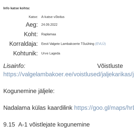
Info katse kohta:
Katse:
A-katse võistlus
Aeg:
24.09.2022
Koht:
Raplamaa
Korraldaja:
Eesti Valgete Lambakoerte Tõuühing
(EVLÜ)
Kohtunik:
Urve Lageda
Lisainfo:
https://valgelambakoer.ee/voistlused/jaljekarikas/
Kogunemine jäljele:

Nadalama külas kaardilink 
https://goo.gl/maps/
9.15  A-1 võistlejate kogunemine
