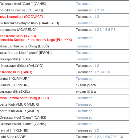
 Dressuurikool "Canis" (CANIS)
Tulemused
pordiklubi Koerus (KOERUS)
Tulemused:
1
2
3
4
tive Koertekool (DOGVACT)
Tulemused:
1
2
lu Koerakasvatajate Klubi (HAAPSALU)
Tulemused
y Arenguselts (AGARENG)
Tulemused:
1
2
3
4
5
6
7
8
esti Kennelklubi (KAGU)
Tulemused
ennelliidu Koolitust Koordineeriv Kogu (EKL-KKK)
Saksa Lambakoerte Ühing (ESLÜ)
Tulemused
oerasõprade Klubi "Ipson" (IPSON)
Tulemused
oeraspordiliit (EKSL)
Tulemused
O Koeraspordiklubi (RALLY-O)
Tulemused:
1
2
e Koerte Klubi (TAKO)
Tulemused:
1
2
3
4
5
6
rimuri (KURIMURI)
Tulemused
rimuri (KURIMURI)
eksam jäi ära
oeraspordiliit (EKSL)
eksam jäi ära
Saksa Lambakoerte Ühing (ESLÜ)
Tulemused
Koerte Klubi AMUR (AMUR)
Tulemused
Koerte Klubi AMUR (AMUR)
Tulemused
 Dressuurikool "Canis" (CANIS)
Tulemused
 Dressuurikool "Canis" (CANIS)
Tulemused
Trennid (TTRENNID)
Tulemused:
1
2
klubi Säde (SÄDE)
Tulemused:
1
2
3
4
5
6
7
8
9
10