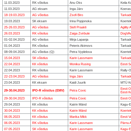
11.03.2023
RK võistlus
Anu Oks
Keila K
11.03.2023
AG eksam
Inga Järv
Koeras
18-19.03.2023
AG võistlus
Zsofi Biro
Tarkad
19.03.2023
SK eksam
Irina Popjonoka
Koertek
25-26.03.2023
AG võistlus
Stefi Praakli
Agilit
26.03.2023
RK võistlus
Zaiga Zvirbule
DogVAc
01-02.04.2023
AG võistlus
Mirja Lapanja
Tarkad
01.04.2023
RK võistlus
Peteris Akimovs
Tarkad
08-09.04.2023
AG võistlus (Q)
Petra Vyplelova
Koerte
15.04.2023
SK võistlus
Karin Lassmann
Tarkad
22.04.2023
KK võistlus
Monika Rusing
Eesti 
22.04.2023
RK võistlus
Karin Lassmann
Rally-
22-23.04.2023
AG võistlus
Inga Järv
Tarkad
23.04.2023
KK eksam
Kaidi Juurik
MTÜ Ku
Eesti O
29-30.04.2023
IPO-R võistlus (EMV)
Petra Covic
Eesti K
29-30.04.2023
IPO-R võistlus
Petra Covic
Eesti O
29.04.2023
KK võistlus
Katrin Mänd
Kagu-E
30.04.2023
KK võistlus
Katrin Mänd
Koertek
06.05.2023
KK võistlus
Marika Mikk
Eesti 
06.05.2023
RK võistlus
Karin Lassmann
Pärnu 
07.05.2023
SK võistlus
Karin Lassmann
Kagu-E