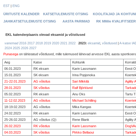
EST
|
ENG
ÜRITUSTE KALENDER
KATSETULEMUSTE OTSING
KOOLITAJAD JA KOHTUN
JAHIKATSETULEMUSTE OTSING
AASTA PARIMAD
RK MMile KVALIFITSEE
EKL kalenderplaanis olevad eksamid ja võistlused
vanemad
2016
2017
2018
2019
2020
2021
2022
2023:
eksamid
,
võistlused
|
A-katse
IA
2024
2025
2026
2027
Punasega
on tähistatud võistlused, mille tulemused lähevad arvesse EKL aasta sportkoera 
Aeg
Katse
Kohtunik
Korrald
06.01.2023
RK eksam
Karin Lassmann
Eesti O
15.01.2023
SK eksam
Irina Popjonoka
Koertek
21-22.01.2023
AG võistlus
Sari Mikkilä
Agilit
28.01.2023
SK võistlus
Ralf Björklund
Tarkad
05.02.2023
RK eksam
Anu Oks
Tartu 
11-12.02.2023
AG võistlus
Michael Schilling
Koerte
18-19.02.2023
AG võistlus
Mika Kangas
Koertek
24.02.2023
RK eksam
Karin Lassmann
Eesti O
25-26.02.2023
AG võistlus (Q)
Rene Blank
Agilit
26.02.2023
RK võistlus
Karin Lassmann
DogVAc
04.03.2023
SK võistlus
Pirkko Bellaoui
Tarkad