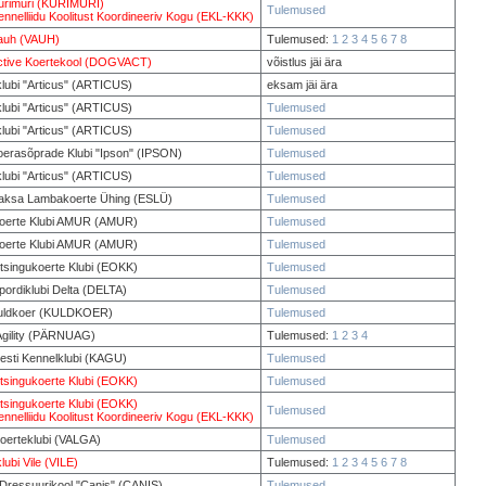
rimuri (KURIMURI)
Tulemused
ennelliidu Koolitust Koordineeriv Kogu (EKL-KKK)
auh (VAUH)
Tulemused:
1
2
3
4
5
6
7
8
tive Koertekool (DOGVACT)
võistlus jäi ära
lubi "Articus" (ARTICUS)
eksam jäi ära
lubi "Articus" (ARTICUS)
Tulemused
lubi "Articus" (ARTICUS)
Tulemused
oerasõprade Klubi "Ipson" (IPSON)
Tulemused
lubi "Articus" (ARTICUS)
Tulemused
Saksa Lambakoerte Ühing (ESLÜ)
Tulemused
Koerte Klubi AMUR (AMUR)
Tulemused
Koerte Klubi AMUR (AMUR)
Tulemused
tsingukoerte Klubi (EOKK)
Tulemused
ordiklubi Delta (DELTA)
Tulemused
Kuldkoer (KULDKOER)
Tulemused
Agility (PÄRNUAG)
Tulemused:
1
2
3
4
esti Kennelklubi (KAGU)
Tulemused
tsingukoerte Klubi (EOKK)
Tulemused
tsingukoerte Klubi (EOKK)
Tulemused
ennelliidu Koolitust Koordineeriv Kogu (EKL-KKK)
Koerteklubi (VALGA)
Tulemused
lubi Vile (VILE)
Tulemused:
1
2
3
4
5
6
7
8
 Dressuurikool "Canis" (CANIS)
Tulemused