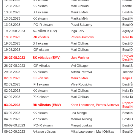
12.08.2023
KK eksam
Mari Oblikas
Koerte
13.08.2023
BH eksam
Marika Mikk
Eesti K
13.08.2023
KK eksam
Marika Mikk
Eesti K
13.08.2023
IPO-R eksam
Pavel Sabacky
Eesti O
19-20.08.2023
AG võistlus (RV)
Inga Järv
Agilit
19.08.2023
RK võistlus
Peteris Akimovs
Keila K
19.08.2023
BH eksam
Mari Oblikas
Eesti 
19.08.2023
IGP eksam
Mari Oblikas
Eesti 
DogVAc
26-27.08.2023
SK võistlus (EMV)
Uwe Wehner
Eesti K
26-27.08.2023
IGP võistlus
Vivi Gilsager
Eesti 
29.08.2023
KK eksam
Aliftina Petrova
Teenist
02.09.2023
KK võistlus
Marika Mikk
Kagu-E
02.09.2023
IFH eksam
Vilve Roosioks
Eesti Š
02.09.2023
KK eksam
Mari Oblikas
Keila K
02.09.2023
PJK eksam
Mari Oblikas
Keila K
Raplam
03.09.2023
RK võistlus (EMV)
Karin Lassmann, Peteris Akimovs
Eesti K
03.09.2023
KK eksam
Lea Mengel
Eesti K
04.09.2023
VP eksam
Monika Rusing
Eesti O
08-09.09.2023
IPO-R eksam
Margot Luukas
Eesti O
09-10.09.2023
A-katse võistlus
Mika Laaksonen, Mari Oblikas
Eesti 