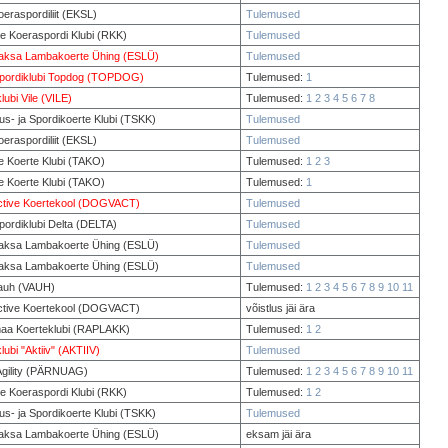
oeraspordiliit (EKSL)
Tulemused
e Koeraspordi Klubi (RKK)
Tulemused
Saksa Lambakoerte Ühing (ESLÜ)
Tulemused
pordiklubi Topdog (TOPDOG)
Tulemused:
1
lubi Vile (VILE)
Tulemused:
1
2
3
4
5
6
7
8
us- ja Spordikoerte Klubi (TSKK)
Tulemused
oeraspordiliit (EKSL)
Tulemused
e Koerte Klubi (TAKO)
Tulemused:
1
2
3
e Koerte Klubi (TAKO)
Tulemused:
1
tive Koertekool (DOGVACT)
Tulemused
ordiklubi Delta (DELTA)
Tulemused
Saksa Lambakoerte Ühing (ESLÜ)
Tulemused
Saksa Lambakoerte Ühing (ESLÜ)
Tulemused
auh (VAUH)
Tulemused:
1
2
3
4
5
6
7
8
9
10
11
tive Koertekool (DOGVACT)
võistlus jäi ära
aa Koerteklubi (RAPLAKK)
Tulemused:
1
2
lubi "Aktiiv" (AKTIIV)
Tulemused
Agility (PÄRNUAG)
Tulemused:
1
2
3
4
5
6
7
8
9
10
11
e Koeraspordi Klubi (RKK)
Tulemused:
1
2
us- ja Spordikoerte Klubi (TSKK)
Tulemused
Saksa Lambakoerte Ühing (ESLÜ)
eksam jäi ära