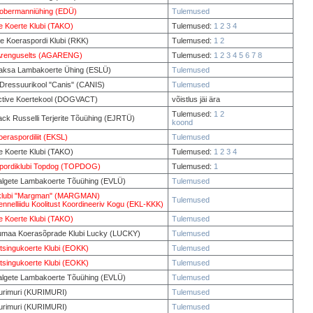
Dobermanniühing (EDÜ)
Tulemused
e Koerte Klubi (TAKO)
Tulemused:
1
2
3
4
e Koeraspordi Klubi (RKK)
Tulemused:
1
2
y Arenguselts (AGARENG)
Tulemused:
1
2
3
4
5
6
7
8
Saksa Lambakoerte Ühing (ESLÜ)
Tulemused
 Dressuurikool "Canis" (CANIS)
Tulemused
tive Koertekool (DOGVACT)
võistlus jäi ära
Tulemused:
1
2
ack Russelli Terjerite Tõuühing (EJRTÜ)
koond
oeraspordiliit (EKSL)
Tulemused
e Koerte Klubi (TAKO)
Tulemused:
1
2
3
4
pordiklubi Topdog (TOPDOG)
Tulemused:
1
Valgete Lambakoerte Tõuühing (EVLÜ)
Tulemused
klubi "Margman" (MARGMAN)
Tulemused
ennelliidu Koolitust Koordineeriv Kogu (EKL-KKK)
e Koerte Klubi (TAKO)
Tulemused
rumaa Koerasõprade Klubi Lucky (LUCKY)
Tulemused
tsingukoerte Klubi (EOKK)
Tulemused
tsingukoerte Klubi (EOKK)
Tulemused
Valgete Lambakoerte Tõuühing (EVLÜ)
Tulemused
rimuri (KURIMURI)
Tulemused
rimuri (KURIMURI)
Tulemused