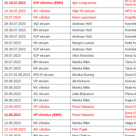
MTÜ Ku
15-16.07.2023
IGP võistlus (EMV)
Igor Lengvarsky
Eesti K
15-16.07.2023
AG võistlus
Hilpi Yli-Jaskari
MTÜ V
23.07.2023
RK võistlus
Karin Lassmann
DogVAc
28-30.07.2023
IAD eksam
Andreas Heß
Koertek
28-30.07.2023
BH eksam
Andreas Heß
Koertek
28-29.07.2023
IGP eksam
Andreas Heß
Koertek
28.07.2023
KK eksam
Margot Luukas
Keila K
29-30.07.2023
IGP eksam
Andreas Heß
Koertek
29.07.2023
IGP eksam
Vilve Roosioks
Eesti 
30.07.2023
BH eksam
Marika Mikk
Tartu 
30.07.2023
KK eksam
Marika Mikk
Tartu 
31.07-01.08.2023
IPO-R eksam
Monika Rusing
Eesti O
03.08.2023
VP eksam
Aili Kivinurm
Koerasp
05.08.2023
KK võistlus
Marika Mikk
Klubi 
05.08.2023
AG eksam
Lidia Belyaeva
Pärnu 
06.08.2023
BH eksam
Marika Mikk
Kagu-E
12.08.2023
VP võistlus
Pavel Sabacky
Eesti O
Eesti O
12.08.2023
VP võistlus (EMV)
Pavel Sabacky
Eesti K
12.08.2023
KK võistlus
Marika Mikk
Valga 
12-13.08.2023
AG võistlus
Petr Pupik
Koertek
12.08.2023
BH eksam
Mari Oblikas
Koerte