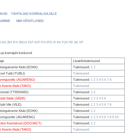
IKUD
TÄHTAJAD KORRALDAJALE
RUMINE
MM-VÕISTLUSED
D
AG
BH
IFH
IBGH
IGP
IGP-FH
IPO-R
KK
PJK
RK
SK
VP
ja koerajuhi konkursil.
aja
Lisainfo/tulemused
tsingukoerte Klubi (EOKK)
Tulemused:
1
2
ool Tubli (TUBLI)
Tulemused
y Arenguselts (AGARENG)
Tulemused:
1
2
3
4
5
6
7
8
e Koerte Klubi (TAKO)
Tulemused
Trennid (TTRENNID)
Tulemused:
1
2
klubi Säde (SÄDE)
Tulemused:
1
2
3
4
5
6
lubi Vile (VILE)
Tulemused:
1
2
3
4
5
6
7
8
tsingukoerte Klubi (EOKK)
Tulemused:
1
2
y Arenguselts (AGARENG)
Tulemused:
1
2
3
4
5
6
7
8
9
10
tive Koertekool (DOGVACT)
Tulemused:
1
2
e Koerte Klubi (TAKO)
Tulemused