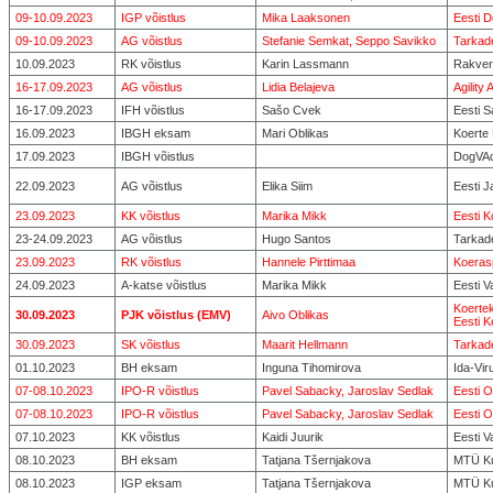
09-10.09.2023
IGP võistlus
Mika Laaksonen
Eesti 
09-10.09.2023
AG võistlus
Stefanie Semkat, Seppo Savikko
Tarkad
10.09.2023
RK võistlus
Karin Lassmann
Rakver
16-17.09.2023
AG võistlus
Lidia Belajeva
Agilit
16-17.09.2023
IFH võistlus
Sašo Cvek
Eesti 
16.09.2023
IBGH eksam
Mari Oblikas
Koerte
17.09.2023
IBGH võistlus
DogVAc
22.09.2023
AG võistlus
Elika Siim
Eesti J
23.09.2023
KK võistlus
Marika Mikk
Eesti K
23-24.09.2023
AG võistlus
Hugo Santos
Tarkad
23.09.2023
RK võistlus
Hannele Pirttimaa
Koeras
24.09.2023
A-katse võistlus
Marika Mikk
Eesti 
Koerte
30.09.2023
PJK võistlus (EMV)
Aivo Oblikas
Eesti K
30.09.2023
SK võistlus
Maarit Hellmann
Tarkad
01.10.2023
BH eksam
Inguna Tihomirova
Ida-Vi
07-08.10.2023
IPO-R võistlus
Pavel Sabacky, Jaroslav Sedlak
Eesti O
07-08.10.2023
IPO-R võistlus
Pavel Sabacky, Jaroslav Sedlak
Eesti O
07.10.2023
KK võistlus
Kaidi Juurik
Eesti 
08.10.2023
BH eksam
Tatjana Tšernjakova
MTÜ Ku
08.10.2023
IGP eksam
Tatjana Tšernjakova
MTÜ Ku