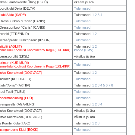
Saksa Lambakoerte Ühing (ESLÜ)
eksam jäi ära
ordiklubi Delta (DELTA)
Tulemused
klubi Säde (SÄDE)
Tulemused:
1
2
3
4
 Dressuurikool "Canis" (CANIS)
Tulemused
 Dressuurikool "Canis" (CANIS)
Tulemused
Trennid (TTRENNID)
Tulemused:
1
2
oerasõprade Klubi "Ipson" (IPSON)
Tulemused
ilityliit (AGLIIT)
Tulemused:
1
2
ennelliidu Koolitust Koordineeriv Kogu (EKL-KKK)
koond (EMV)
oeraspordiliit (EKSL)
võistlus jäi ära
rimuri (KURIMURI)
Tulemused
ennelliidu Koolitust Koordineeriv Kogu (EKL-KKK)
tive Koertekool (DOGVACT)
Tulemused:
1
2
Kuldkoer (KULDKOER)
Tulemused
lubi "Aktiiv" (AKTIIV)
Tulemused:
1
2
3
4
5
6
7
8
ool Tubli (TUBLI)
Tulemused
Dobermanniühing (EDÜ)
Tulemused
y Arenguselts (AGARENG)
Tulemused:
1
2
3
4
tive Koertekool (DOGVACT)
võistlus jäi ära
tive Koertekool (DOGVACT)
võistlus jäi ära
e Koerte Klubi (TAKO)
Tulemused:
1
2
3
tsingukoerte Klubi (EOKK)
Tulemused