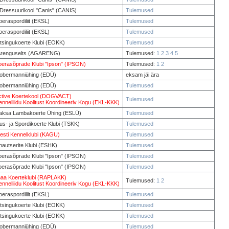
 Dressuurikool "Canis" (CANIS)
Tulemused
oeraspordiliit (EKSL)
Tulemused
oeraspordiliit (EKSL)
Tulemused
tsingukoerte Klubi (EOKK)
Tulemused
y Arenguselts (AGARENG)
Tulemused:
1
2
3
4
5
oerasõprade Klubi "Ipson" (IPSON)
Tulemused:
1
2
Dobermanniühing (EDÜ)
eksam jäi ära
Dobermanniühing (EDÜ)
Tulemused
tive Koertekool (DOGVACT)
Tulemused
ennelliidu Koolitust Koordineeriv Kogu (EKL-KKK)
Saksa Lambakoerte Ühing (ESLÜ)
Tulemused
us- ja Spordikoerte Klubi (TSKK)
Tulemused
esti Kennelklubi (KAGU)
Tulemused
nautserite Klubi (ESHK)
Tulemused
oerasõprade Klubi "Ipson" (IPSON)
Tulemused
oerasõprade Klubi "Ipson" (IPSON)
Tulemused
aa Koerteklubi (RAPLAKK)
Tulemused:
1
2
ennelliidu Koolitust Koordineeriv Kogu (EKL-KKK)
oeraspordiliit (EKSL)
Tulemused
tsingukoerte Klubi (EOKK)
Tulemused
tsingukoerte Klubi (EOKK)
Tulemused
Dobermanniühing (EDÜ)
Tulemused