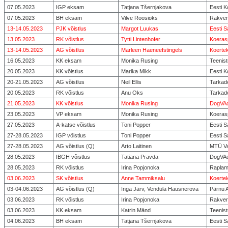
07.05.2023
IGP eksam
Tatjana Tšernjakova
Eesti K
07.05.2023
BH eksam
Vilve Roosioks
Rakver
13-14.05.2023
PJK võistlus
Margot Luukas
Eesti 
13.05.2023
RK võistlus
Tytti Lintenhofer
Koeras
13-14.05.2023
AG võistlus
Marleen Haeneefstingels
Koertek
16.05.2023
KK eksam
Monika Rusing
Teenist
20.05.2023
KK võistlus
Marika Mikk
Eesti K
20-21.05.2023
AG võistlus
Neil Ellis
Tarkad
20.05.2023
RK võistlus
Anu Oks
Tarkad
21.05.2023
KK võistlus
Monika Rusing
DogVAc
23.05.2023
VP eksam
Monika Rusing
Koerasp
27.05.2023
A-katse võistlus
Toni Popper
Eesti 
27-28.05.2023
IGP võistlus
Toni Popper
Eesti 
27-28.05.2023
AG võistlus (Q)
Arto Laitinen
MTÜ V
28.05.2023
IBGH võistlus
Tatiana Pravda
DogVAc
28.05.2023
RK võistlus
Irina Popjonoka
Raplam
03.06.2023
SK võistlus
Anne Tammiksalu
Koertek
03-04.06.2023
AG võistlus (Q)
Inga Järv, Vendula Hausnerova
Pärnu 
03.06.2023
RK võistlus
Irina Popjonoka
Rakver
03.06.2023
KK eksam
Katrin Mänd
Teenist
04.06.2023
BH eksam
Tatjana Tšernjakova
Eesti 