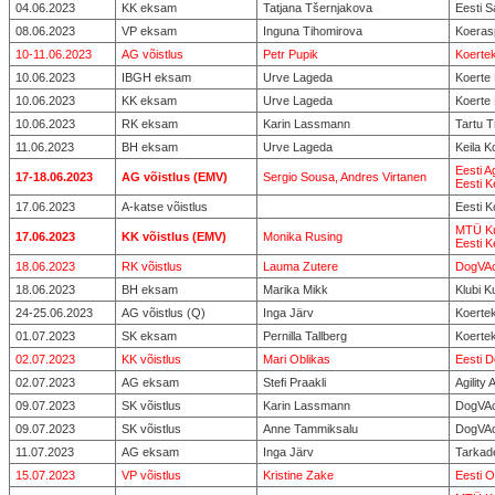
04.06.2023
KK eksam
Tatjana Tšernjakova
Eesti 
08.06.2023
VP eksam
Inguna Tihomirova
Koerasp
10-11.06.2023
AG võistlus
Petr Pupik
Koerte
10.06.2023
IBGH eksam
Urve Lageda
Koerte
10.06.2023
KK eksam
Urve Lageda
Koerte
10.06.2023
RK eksam
Karin Lassmann
Tartu 
11.06.2023
BH eksam
Urve Lageda
Keila K
Eesti Ag
17-18.06.2023
AG võistlus (EMV)
Sergio Sousa, Andres Virtanen
Eesti K
17.06.2023
A-katse võistlus
Eesti K
MTÜ Ku
17.06.2023
KK võistlus (EMV)
Monika Rusing
Eesti K
18.06.2023
RK võistlus
Lauma Zutere
DogVAc
18.06.2023
BH eksam
Marika Mikk
Klubi 
24-25.06.2023
AG võistlus (Q)
Inga Järv
Koertek
01.07.2023
SK eksam
Pernilla Tallberg
Koertek
02.07.2023
KK võistlus
Mari Oblikas
Eesti 
02.07.2023
AG eksam
Stefi Praakli
Agilit
09.07.2023
SK võistlus
Karin Lassmann
DogVAc
09.07.2023
SK võistlus
Anne Tammiksalu
DogVAc
11.07.2023
AG eksam
Inga Järv
Tarkad
15.07.2023
VP võistlus
Kristine Zake
Eesti O