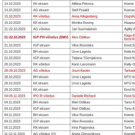
14.10.2023
KK eksam
Aliftina Petrova
Koerte
14.10.2023
AG eksam
Stefi Praakli
Koeras
15.10.2023
RK võistlus
Anna Klingenberg
DogVAc
15.10.2023
KK eksam
Monika Rusing
Haapsa
21-22.10.2023
AG võistlus
Jari Suomalainen
Agilit
Kagu-E
21-22.10.2023
IGP-FH võistlus (EMV)
Aivo Oblikas
Eesti K
21.10.2023
IGP eksam
Vilve Roosioks
Eesti 
21.10.2023
BH eksam
Urve Lageda
Keila K
22.10.2023
IGP eksam
Tatjana Tšernjakova
Eesti K
28.10.2023
RK võistlus
Karin Lassmann
Rally-
28-29.10.2023
AG võistlus
Jouni Kautto
Tarkad
28.10.2023
BH eksam
Urve Lageda
MTÜ Ku
28.10.2023
KK eksam
Urve Lageda
MTÜ Ku
29.10.2023
KK eksam
Eesti K
04-05.11.2023
IPO-R võistlus
Danielle Richard
Eesti 
04.11.2023
BH eksam
Mari Oblikas
Tartu 
04.11.2023
IGP eksam
Mari Oblikas
Tartu 
04.11.2023
BH eksam
Vilve Roosioks
Koerte
04.11.2023
IGP eksam
Vilve Roosioks
Koerte
05.11.2023
RK eksam
Irina Popjonoka
Tartu 
11-12.11.2023
AG võistlus (Q)
Aneta Obrusnikova
Koerte