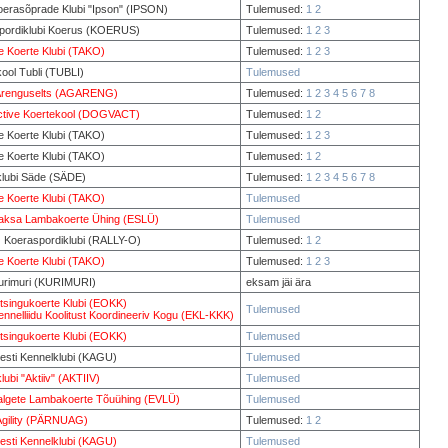
oerasõprade Klubi "Ipson" (IPSON)
Tulemused:
1
2
pordiklubi Koerus (KOERUS)
Tulemused:
1
2
3
e Koerte Klubi (TAKO)
Tulemused:
1
2
3
ool Tubli (TUBLI)
Tulemused
y Arenguselts (AGARENG)
Tulemused:
1
2
3
4
5
6
7
8
tive Koertekool (DOGVACT)
Tulemused:
1
2
e Koerte Klubi (TAKO)
Tulemused:
1
2
3
e Koerte Klubi (TAKO)
Tulemused:
1
2
klubi Säde (SÄDE)
Tulemused:
1
2
3
4
5
6
7
8
e Koerte Klubi (TAKO)
Tulemused
Saksa Lambakoerte Ühing (ESLÜ)
Tulemused
O Koeraspordiklubi (RALLY-O)
Tulemused:
1
2
e Koerte Klubi (TAKO)
Tulemused:
1
2
3
rimuri (KURIMURI)
eksam jäi ära
tsingukoerte Klubi (EOKK)
Tulemused
ennelliidu Koolitust Koordineeriv Kogu (EKL-KKK)
tsingukoerte Klubi (EOKK)
Tulemused
esti Kennelklubi (KAGU)
Tulemused
lubi "Aktiiv" (AKTIIV)
Tulemused
Valgete Lambakoerte Tõuühing (EVLÜ)
Tulemused
Agility (PÄRNUAG)
Tulemused:
1
2
esti Kennelklubi (KAGU)
Tulemused